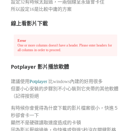
設定32有時候太超過，一兩個線呈永遠會卡住
所以設定16是比較中庸的方案
線上看影片下載
Error
One or more columns doesn't have a header. Please enter headers for
all columns in order to proceed.
Potplayer 影片播放軟體
建議使用
Potplayer
比windows內建的好用很多
但要小心安裝的步驟別不小心裝到它夾帶的其他軟體
（記得按拒絕
有時候你會覺得為什麼下載的影片檔案很小，快進５
秒卻會卡一下
顯然不是硬碟讀取速度造成的卡頓
因為影片壓縮過後，你快進或倒退5秒沒在關鍵影格