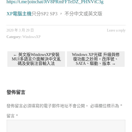
https://t.me/joinchat/JtV8PRmFFTeDZ_PHNVtC3g
XP電腦主機
只分SP2 SP3 ， 不分中文或英文版
2020 年 3 月 29 日
Leave a reply
Category:
WindowsXP
←
英文版WindowsXP安裝
Windows XP光碟 升級與修
MUI多語言介面解決中文亂
復功能之妙用，改序號、
Post navigation
碼及安裝注音輸入法
SATA、驅動、版本
→
發佈留言
發佈留言必須填寫的電子郵件地址不會公開。
必填欄位標示為
*
留言
*