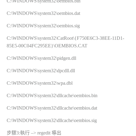
C:\WINDOWS\system32\oembios.bin
C:\WINDOWS\system32\oembios.dat
C:\WINDOWS\system32\oembios.sig
C:\WINDOWS\system32\CatRoot\{F750E6C3-38EE-11D1-
85E5-00C04FC295EE}\OEMBIOS.CAT
C:\WINDOWS\system32\pidgen.dll
C:\WINDOWS\system32\dpcdll.dll
C:\WINDOWS\system32\wpa.dbl
C:\WINDOWS\system32\dllcache\oembios.bin
C:\WINDOWS\system32\dllcache\oembios.dat
C:\WINDOWS\system32\dllcache\oembios.sig
步驟3:執行 –> regedit 導出