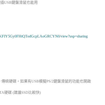
你插USB鍵盤滑鼠也能用
1oH4Z1KFIY5Gy0FHtQTodGcpLAoGRCYN0/view?usp=sharing
acy 傳統硬碟，如果有USB模擬PS/2鍵盤滑鼠的功能也開啟
A硬碟 (建議SSD比較快)