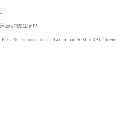
.
邊就開始狂按 F5
ou need to install a third part SCSI or RAID driver ..