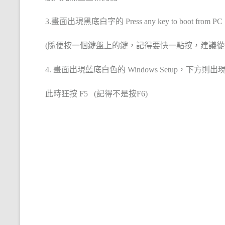
3.畫面出現黑底白字的 Press any key to boot from PC .
(隨便按一個鍵盤上的鍵，記得要快一點按，建議從這
4. 畫面出現藍底白色的 Windows Setup，下方則出現 Press F6 if y
此時狂按 F5 (記得不是按F6)