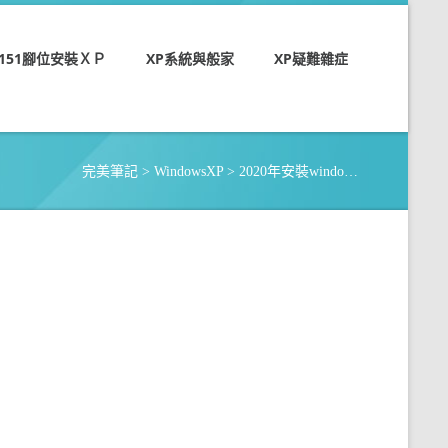
-1151腳位安裝ＸＰ
XP系統與般家
XP疑難雜症
完美筆記
>
WindowsXP
> 2020年安裝windo…